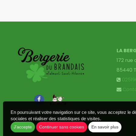
LA BER
172 rue 
85440
0251
Cont
En poursuivant votre navigation sur ce site, vous acceptez le 
sociales et réaliser des statistiques de visites.
J'accepte
Continuer sans cookies
En savoir plus