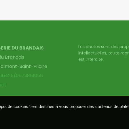
Les photos sont des prop
GERIE DU BRANDAIS
intellectuelles, toute re
du Brandais
est interdite.
Talmont-Saint-Hilaire
966425/0673851056
act
dépôt de cookies tiers destinés à vous proposer des contenus de plat