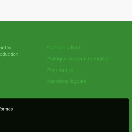
Compte client
riétés
production
Politique de confidentialité
Plan du site
Mentions légales
eformes