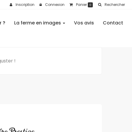
Inscription
Connexion
Panier
Rechercher
0
r ?
La ferme en images
Vos avis
Contact
uster !
ro Prestige